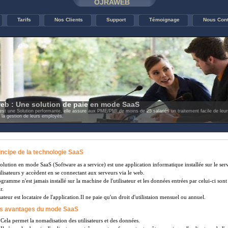
OJRAWEB
Tarifs
Nos Clients
Support
Témoignage
Nous Cont
eb : Une solution de paie en mode SaaS
st une Solution performante, elle assure aux PME/PMI de moins de 25 salariés un traitement facile de leurs 
t la gestion de leurs employés.
ncipe de la technologie SaaS
lution en mode SaaS (Software as a service) est une application informatique installée sur le serv
ilisateurs y accèdent en se connectant aux serveurs via le web.
gramme n'est jamais installé sur la machine de l'utilisateur et les données entrées par celui-ci so
r.
isateur est locataire de l'application.Il ne paie qu'un droit d'utilistaion mensuel ou annuel.
s avantages du mode SaaS
Cela permet la nomadisation des utilisateurs et des données.