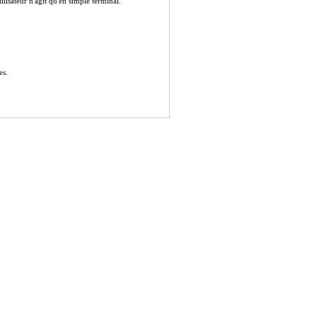
lisateur n'agit qu'en simple terminal.
es.