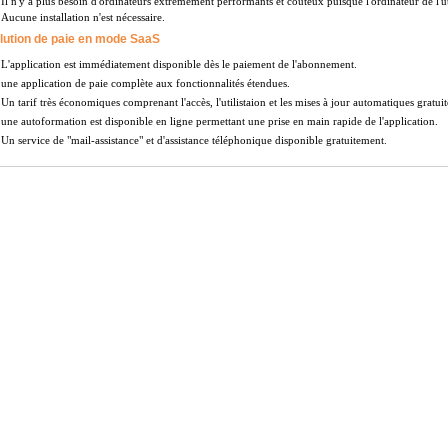
Il n'y a plus besoin d'ordinateurs extrêmement performants et coûteux puisque l'ordinateur de l'uti
Aucune installation n'est nécessaire.
lution de paie en mode SaaS
L'application est immédiatement disponible dès le paiement de l'abonnement.
une application de paie complète aux fonctionnalités étendues.
Un tarif très économiques comprenant l'accès, l'utilistaion et les mises à jour automatiques gratuit
une autoformation est disponible en ligne permettant une prise en main rapide de l'application.
Un service de "mail-assistance" et d'assistance téléphonique disponible gratuitement.