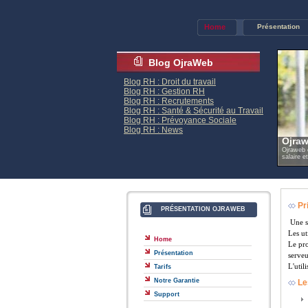
Home
Présentation
Blog OjraWeb
Blog RH : Droit du travail
Blog RH : Gestion RH
Blog RH : Recrutements
Blog RH : Santé & Sécurité au Travail
Blog RH : Prévoyance Sociale
Blog RH : News
Ojraw
Ojraweb e
salaire e
Pri
PRÉSENTATION OJRAWEB
Une so
Les ut
Home
Le pro
Présentation
serveu
L'util
Tarifs
Notre Garantie
Le
Support