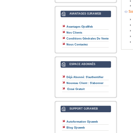
So
AVANTAGES OJRAWEB
Avantages OjraWeb
Nos Clients
Conditions Générales De Vente
Nous Contactez
ESPACE ABONNÉS
Déjà Abonné: S'authentifier
Nouveau Client : S'abonner
Essai Gratuit
SUPPORT OJRAWEB
Autoformation Ojraweb
Blog Ojraweb